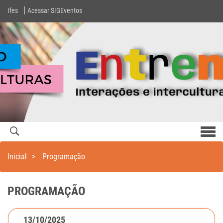
Ifes
Acessar SIGEventos
Men
com
Inicial
>
Programação
PROGRAMAÇÃO
13/10/2025