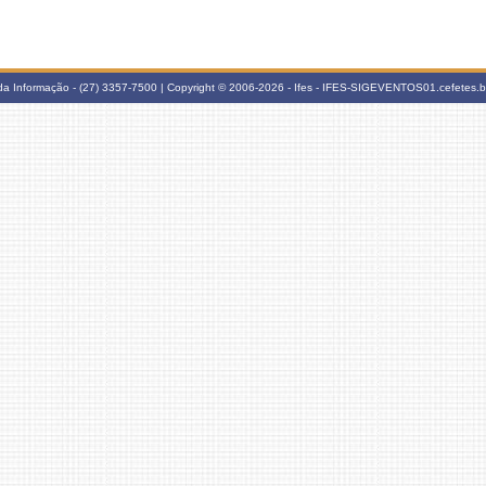
 da Informação - (27) 3357-7500 | Copyright © 2006-2026 - Ifes - IFES-SIGEVENTOS01.cefetes.