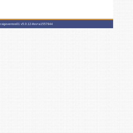
br.sigeventos01
v5.0.12-ifes+a1557944