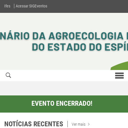
Ifes
Acessar SIGEventos
Men
com
EVENTO ENCERRADO!
NOTÍCIAS RECENTES
Ver mais